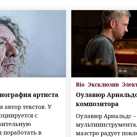
Bio
Эксклюзив
Элек
 Биография артиста
Оулавюр Арнальдс 
композитора
и автор текстов. У
оциируется с
Оулавюр Арнальдс –
лжительную
мультиинструментал
л поработать в
маэстро радует пок