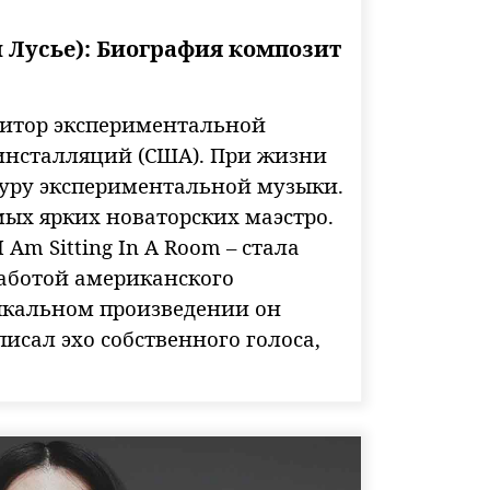
н Лусье): Биография композит
озитор экспериментальной
инсталляций (США). При жизни
гуру экспериментальной музыки.
ых ярких новаторских маэстро.
 Am Sitting In A Room – стала
аботой американского
ыкальном произведении он
исал эхо собственного голоса,