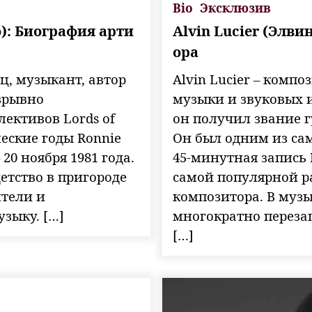
Bio
Эксклюзив
): Биография арти
Alvin Lucier (Элви
ора
ц, музыкант, автор
Alvin Lucier – комп
зрывно
музыки и звуковых 
лективов Lords of
он получил звание 
шеские годы Ronnie
Он был одним из сам
20 ноября 1981 года.
45-минутная запись I
етство в пригороде
самой популярной р
ители и
композитора. В муз
зыку. […]
многократно перезап
[…]