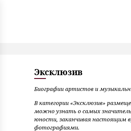
S
k
i
p
t
o
c
o
n
t
e
Эксклюзив
n
t
Биографии артистов и музыкальны
В категории «Эксклюзив» размеще
можно узнать о самых значитель
юности, заканчивая настоящим 
фотографиями.