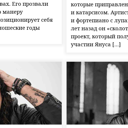
вах. Его прозвали
которые приправлен
ю манеру
и катарсисом. Арти
позиционирует себя
и фортепиано с лупа
юношеские годы
лет назад он «сколо
проект, который пол
участии Януса […]