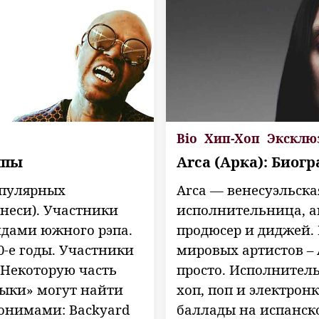
Bio
Хип-Хоп
Эксклю
ппы
Arca (Арка): Биог
популярных
Arca — венесуэльска
неси). Участники
исполнительница, а
ндами южного рэпа.
продюсер и диджей.
-е годы. Участники
мировых артистов – 
. Некоторую часть
просто. Исполнитель
ыки» могут найти
хоп, поп и электрон
онимами: Backyard
баллады на испанск