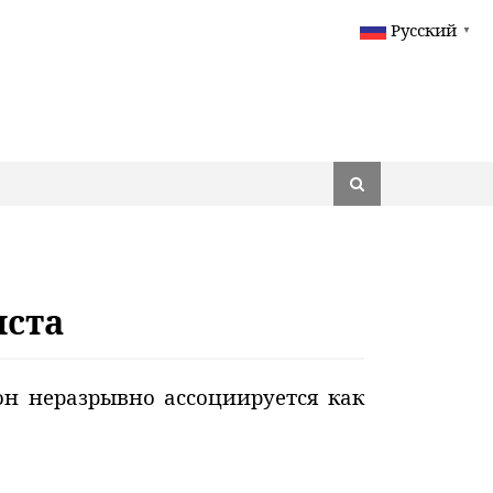
Русский
▼
иста
он неразрывно ассоциируется как