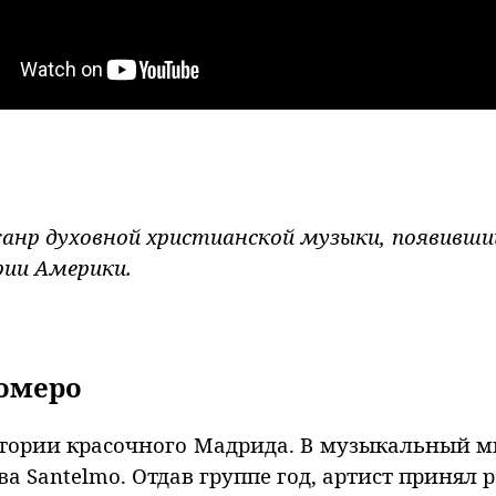
нр духовной христианской музыки, появившийс
рии Америки.
Ромеро
тории красочного Мадрида. В музыкальный ми
ива Santelmo. Отдав группе год, артист принял