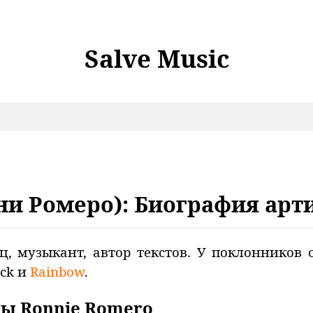
Salve Music
ни Ромеро): Биография арт
ц, музыкант, автор текстов. У поклонников 
ack и
Rainbow
.
ды Ronnie Romero