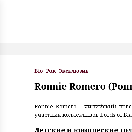
S
k
i
p
t
o
c
o
n
t
e
Bio
Рок
Эксклюзив
n
t
Ronnie Romero (Рон
Ronnie Romero – чилийский певе
участник коллективов Lords of Bl
Детские и юношеские го