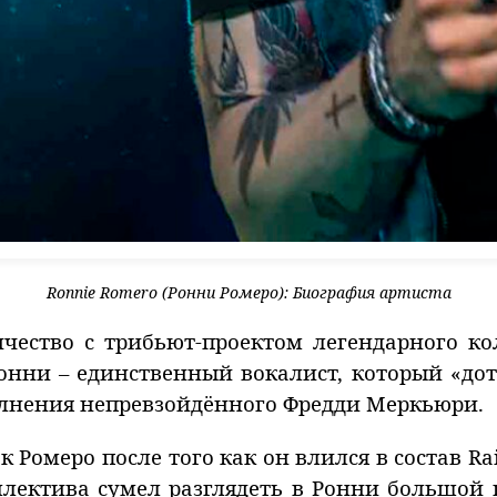
Ronnie Romero (Ронни Ромеро): Биография артиста
ичество с трибьют-проектом легендарного ко
Ронни – единственный вокалист, который «дот
олнения непревзойдённого Фредди Меркьюри.
Ромеро после того как он влился в состав Rai
ллектива сумел разглядеть в Ронни большой