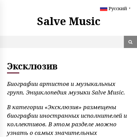
S
Русский
k
▼
i
Salve Music
p
t
o
c
o
n
t
Эксклюзив
e
n
t
Биографии артистов и музыкальных
групп. Энциклопедия музыки Salve Music.
В категории «Эксклюзив» размещены
биографии иностранных исполнителей и
коллективов. В этом разделе можно
узнать о самых значительных