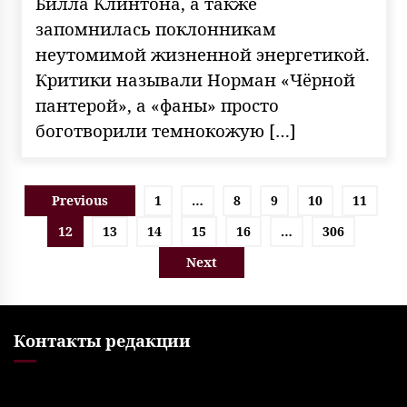
Билла Клинтона, а также
запомнилась поклонникам
неутомимой жизненной энергетикой.
Критики называли Норман «Чёрной
пантерой», а «фаны» просто
боготворили темнокожую […]
Пагинация
Previous
1
…
8
9
10
11
записей
12
13
14
15
16
…
306
Next
Контакты редакции