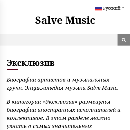
S
Русский
k
▼
i
Salve Music
p
t
o
c
o
n
t
Эксклюзив
e
n
t
Биографии артистов и музыкальных
групп. Энциклопедия музыки Salve Music.
В категории «Эксклюзив» размещены
биографии иностранных исполнителей и
коллективов. В этом разделе можно
узнать о самых значительных