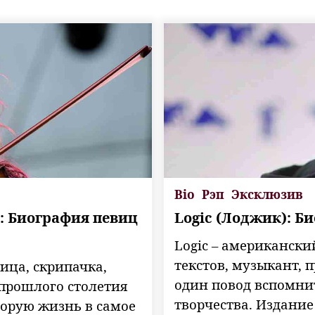
Bio
Рэп
Эксклюзив
): Биография певиц
Logic (Лоджик): Б
Logic – американски
текстов, музыкант, 
вица, скрипачка,
один повод вспомнит
 прошлого столетия
творчества. Издание
торую жизнь в самое