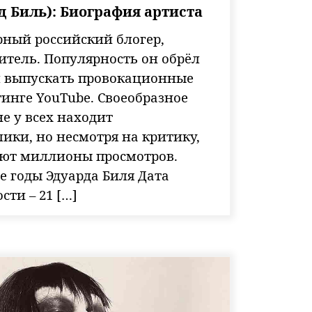
д Биль): Биография артиста
рный российский блогер,
итель. Популярность он обрёл
ал выпускать провокационные
инге YouTube. Своеобразное
не у всех находит
ики, но несмотря на критику,
ют миллионы просмотров.
 годы Эдуарда Биля Дата
ти – 21 […]