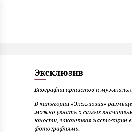
S
k
i
p
t
o
c
o
n
t
e
Эксклюзив
n
t
Биографии артистов и музыкальны
В категории «Эксклюзив» размеще
можно узнать о самых значитель
юности, заканчивая настоящим 
фотографиями.