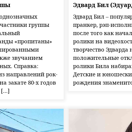
ппы
Эдвард Бил (Эдуар
неоднозначных
Эдвард Бил – популя
Участники группы
пранкер, рэп-исполн
тальный
после того как нач
манды «пропитаны»
ролики на видеохост
плированными
творчество Эдварда 
акже звучанием
положительные откл
ных. Справка:
ролики Била набира
из направлений рок-
Детские и юношеские
а закате 80-х годов
рождения знаменитос
 […]