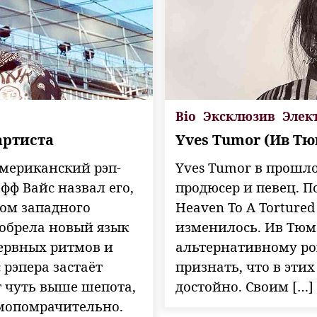
Bio
Эксклюзив
Элек
артиста
Yves Tumor (Ив Тю
американский рэп-
Yves Tumor в прошл
фф Вайс назвал его,
продюсер и певец. П
ом западного
Heaven To A Tortured
зобрела новый язык
изменилось. Ив Тюм
нервных ритмов и
альтернативному рок
 рэпера застаёт
признать, что в эти
т чуть выше шепота,
достойно. Своим […]
умопомрачительно.