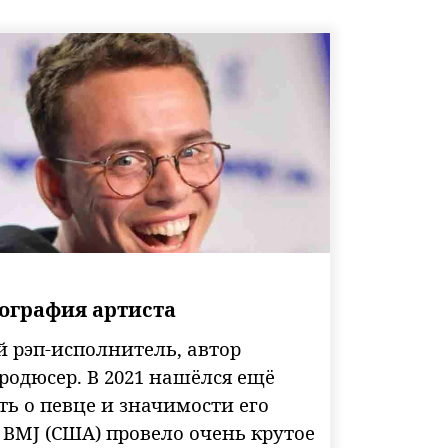
иография артиста
й рэп-исполнитель, автор
продюсер. В 2021 нашёлся ещё
ь о певце и значимости его
 BMJ (США) провело очень крутое