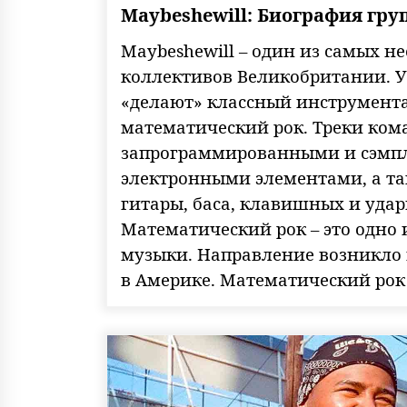
Maybeshewill: Биография гру
Maybeshewill – один из самых 
коллективов Великобритании. 
«делают» классный инструмен
математический рок. Треки ко
запрограммированными и сэм
электронными элементами, а т
гитары, баса, клавишных и удар
Математический рок – это одно 
музыки. Направление возникло н
в Америке. Математический рок