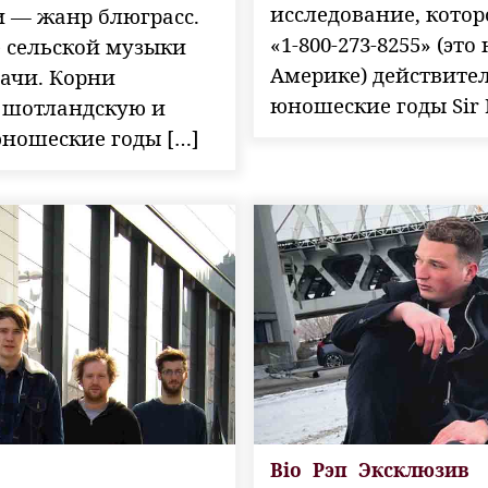
исследование, котор
 — жанр блюграсс.
«1-800-273-8255» (эт
е сельской музыки
Америке) действител
лачи. Корни
юношеские годы Sir R
, шотландскую и
юношеские годы […]
Bio
Рэп
Эксклюзив