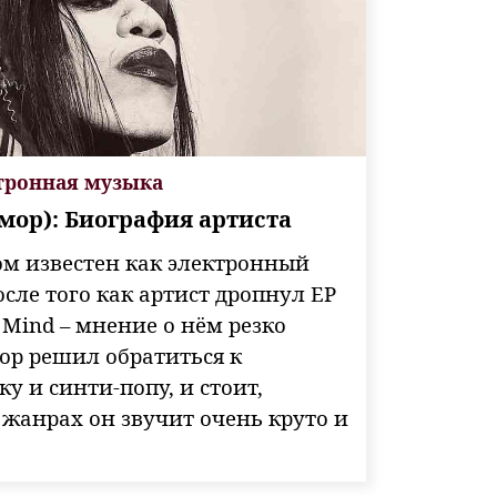
тронная музыка
мор): Биография артиста
ом известен как электронный
осле того как артист дропнул ЕР
 Mind – мнение о нём резко
ор решил обратиться к
у и синти-попу, и стоит,
х жанрах он звучит очень круто и