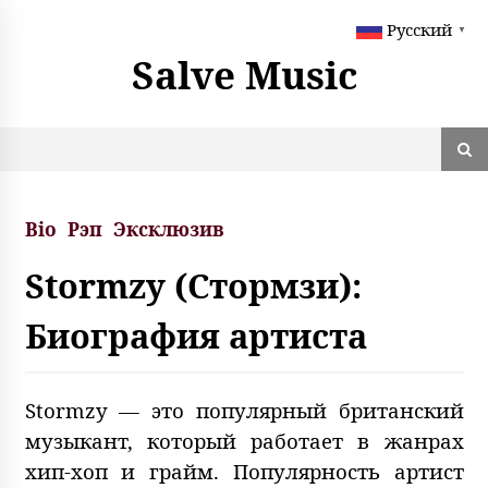
S
Русский
k
▼
i
Salve Music
p
t
o
c
o
n
t
Bio
Рэп
Эксклюзив
e
n
Stormzy (Стормзи):
t
Биография артиста
Stormzy — это популярный британский
музыкант, который работает в жанрах
хип-хоп и грайм. Популярность артист