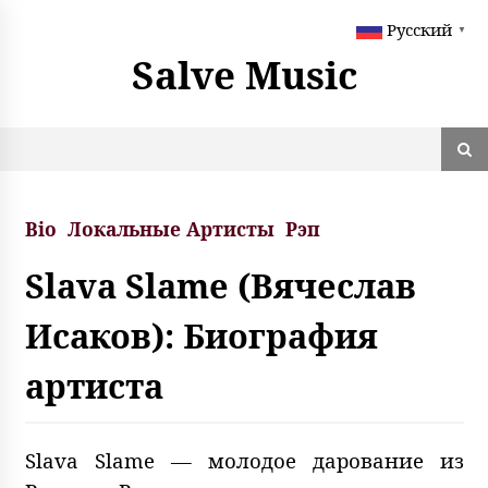
S
Русский
k
▼
i
Salve Music
p
t
o
c
o
n
t
Bio
Локальные Артисты
Рэп
e
n
Slava Slame (Вячеслав
t
Исаков): Биография
артиста
Slava Slame — молодое дарование из