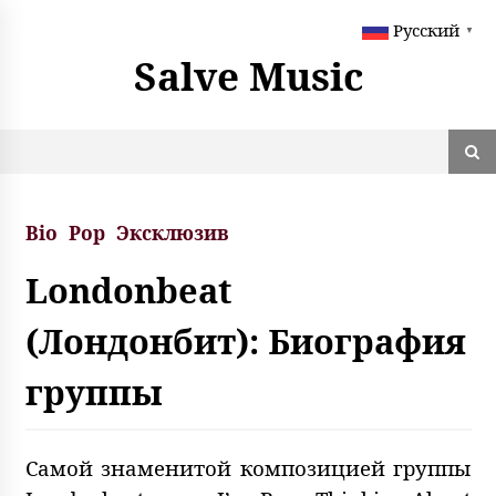
S
Русский
k
▼
i
Salve Music
p
t
o
c
o
n
t
Bio
Pop
Эксклюзив
e
n
Londonbeat
t
(Лондонбит): Биография
группы
Самой знаменитой композицией группы