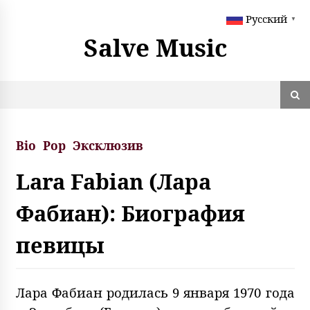
S
Русский
k
▼
i
Salve Music
p
t
o
c
o
n
t
Bio
Pop
Эксклюзив
e
n
Lara Fabian (Лара
t
Фабиан): Биография
певицы
Лара Фабиан родилась 9 января 1970 года