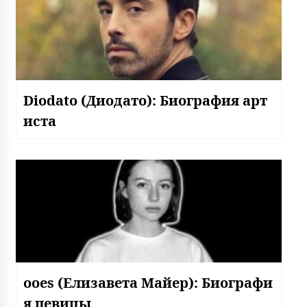
Diodato (Диодато): Биография арт
иста
ooes (Елизавета Майер): Биографи
я певицы