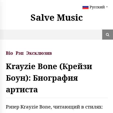
S
Русский
k
▼
i
Salve Music
p
t
o
c
o
n
t
Bio
Рэп
Эксклюзив
e
n
Krayzie Bone (Крейзи
t
Боун): Биография
артиста
Рэпер Krayzie Bone, читающий в стилях: