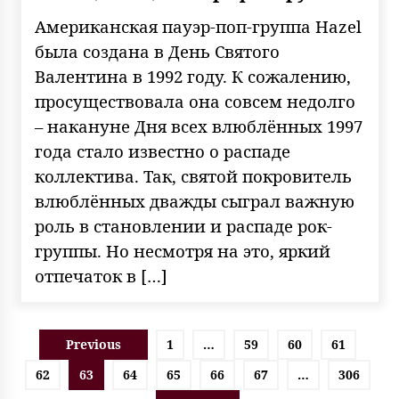
Американская пауэр-поп-группа Hazel
была создана в День Святого
Валентина в 1992 году. К сожалению,
просуществовала она совсем недолго
– накануне Дня всех влюблённых 1997
года стало известно о распаде
коллектива. Так, святой покровитель
влюблённых дважды сыграл важную
роль в становлении и распаде рок-
группы. Но несмотря на это, яркий
отпечаток в […]
Пагинация
Previous
1
…
59
60
61
записей
62
63
64
65
66
67
…
306