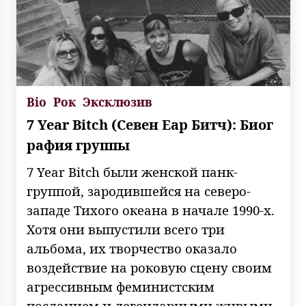
Bio
Рок
Эксклюзив
7 Year Bitch (Севен Еар Битч): Биог
рафия группы
7 Year Bitch были женской панк-
группой, зародившейся на северо-
западе Тихого океана в начале 1990-х.
Хотя они выпустили всего три
альбома, их творчество оказало
воздействие на роковую сцену своим
агрессивным феминистским
посланием и легендарными живыми