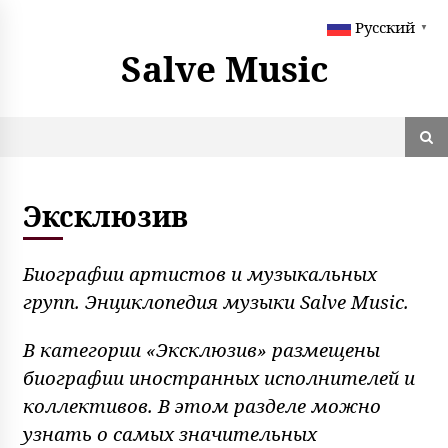
S
Русский
k
▼
i
Salve Music
p
t
o
c
o
n
t
Эксклюзив
e
n
t
Биографии артистов и музыкальных
групп. Энциклопедия музыки Salve Music.
В категории «Эксклюзив» размещены
биографии иностранных исполнителей и
коллективов. В этом разделе можно
узнать о самых значительных