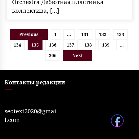
Orchestra Дебютная пластинка
коллектива, […]
Пагинация
Previous
1
…
131
132
133
записей
134
135
136
137
138
139
…
306
Next
Контакты редакции
seotext2020@gmai
l.com