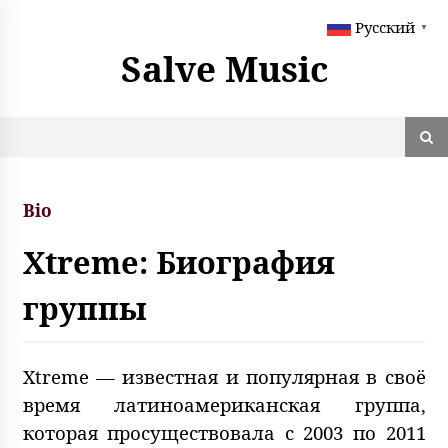
S
Русский
k
▼
i
Salve Music
p
t
o
c
o
n
t
Bio
e
n
Xtreme: Биография
t
группы
Xtreme — известная и популярная в своё
время латиноамериканская группа,
которая просуществовала с 2003 по 2011