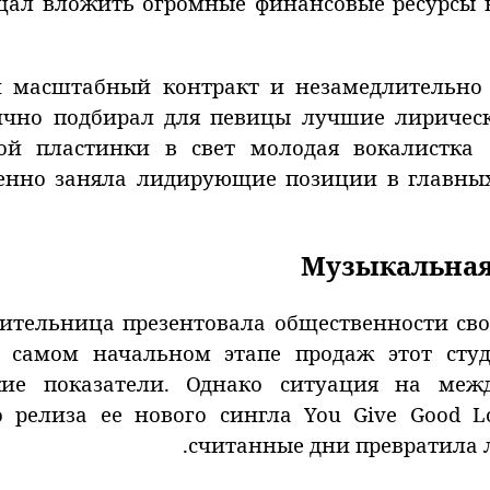
щал вложить огромные финансовые ресурсы в
 масштабный контракт и незамедлительно 
чно подбирал для певицы лучшие лирическ
ой пластинки в свет молодая вокалистка 
енно заняла лидирующие позиции в главных
Музыкальная 
нительница презентовала общественности с
а самом начальном этапе продаж этот сту
кие показатели. Однако ситуация на меж
 релиза ее нового сингла You Give Good Lo
считанные дни превратила 