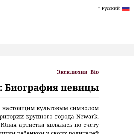
Русский
▼
Эксклюзив
Bio
): Биография певицы
о настоящим культовым символом
рритории крупного города Newark.
 Юная артистка являлась по счету
шим ребенком у своих родителей.