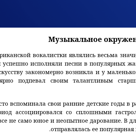
Музыкальное окружени
риканской вокалистки являлись весьма зна
я успешно исполняли песни в популярных жа
кусству закономерно возникла и у маленько
лярно подпевал своим талантливым ста
сто вспоминала свои ранние детские годы в 
иод ассоциировался со сплошными гастро
все не само юное и неопытное дарование. В д
отправлялась ее популярная 