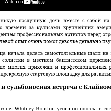
нькую послушную дочь вместе с собой на в
го времени за кулисами крупнейших амери
ением профессиональных артистов перед ог
вой опыт очень помог девочке детально изу
а начала делать самостоятельные шаги на 
е солистки в местном баптистском церков
ние многих прихожан и профессиональных р
 прекрасную стартовую площадку для развити
и судьбоносная встреча с Клайво
озная Whitney Houston успешно попала в сос