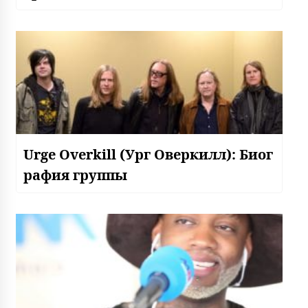
Urge Overkill (Ург Оверкилл): Биог
рафия группы