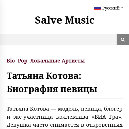
S
Русский
k
▼
i
Salve Music
p
t
o
c
o
n
t
Bio
Pop
Локальные Артисты
e
n
Татьяна Котова:
t
Биография певицы
Татьяна Котова — модель, певица, блогер
и экс-участница коллектива «ВИА Гра».
Девушка часто снимается в откровенных