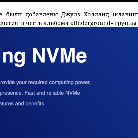
тав были добавлены Джулз Холланд (клави
queeze в честь альбома «Underground» группы 