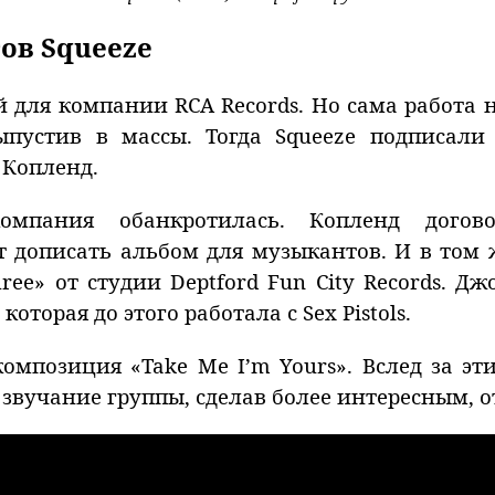
ов Squeeze
 для компании RCA Records. Но сама работа 
ыпустив в массы. Тогда Squeeze подписал
 Копленд.
мпания обанкротилась. Копленд догово
 дописать альбом для музыкантов. И в том 
hree» от студии Deptford Fun City Records. Д
оторая до этого работала с Sex Pistols.
омпозиция «Take Me I’m Yours». Вслед за э
 звучание группы, сделав более интересным, 