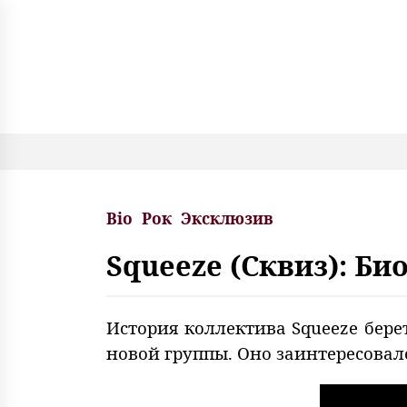
S
k
i
p
t
o
c
o
n
t
e
Bio
Рок
Эксклюзив
n
t
Squeeze (Сквиз): Б
История коллектива Squeeze бере
новой группы. Оно заинтересовал