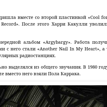
ришла вместе со второй пластинкой «Cool for
 Record». После этого Харри Какулли уволи
очередной альбом «Argybargy». Работа полу
с него стали «Another Nail In My Heart», а т
пулярных радиостанциях.
но выделялся из общего звучания. В 1980 году
zze вместо него взяли Пола Каррака.