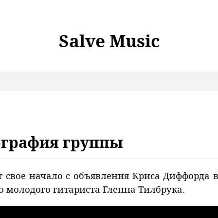
Salve Music
иография группы
т свое начало с объявления Криса Диффорда
о молодого гитариста Гленна Тилбрука.