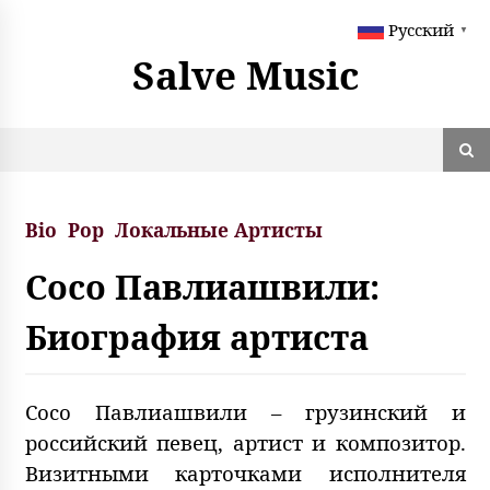
S
Русский
k
▼
i
Salve Music
p
t
o
c
o
n
t
Bio
Pop
Локальные Артисты
e
n
Сосо Павлиашвили:
t
Биография артиста
Сосо Павлиашвили – грузинский и
российский певец, артист и композитор.
Визитными карточками исполнителя