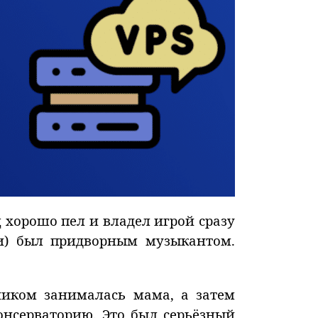
ц хорошо пел и владел игрой сразу
и) был придворным музыкантом.
иком занималась мама, а затем
консерваторию. Это был серьёзный