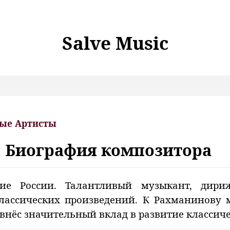
Salve Music
ые Артисты
: Биография композитора
ие России. Талантливый музыкант, дири
лассических произведений. К Рахманинову м
н внёс значительный вклад в развитие классич