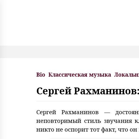
S
k
i
p
t
o
c
o
n
t
e
Bio
Классическая музыка
Локальн
n
t
Сергей Рахманинов
Сергей Рахманинов — достоян
неповторимый стиль звучания к
никто не оспорит тот факт, что о