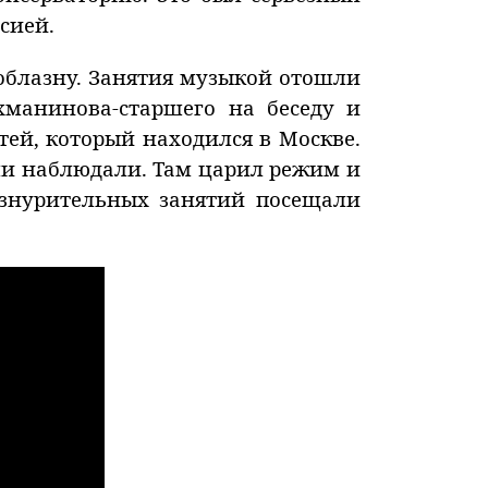
сией.
соблазну. Занятия музыкой отошли
хманинова-старшего на беседу и
тей, который находился в Москве.
ами наблюдали. Там царил режим и
 изнурительных занятий посещали