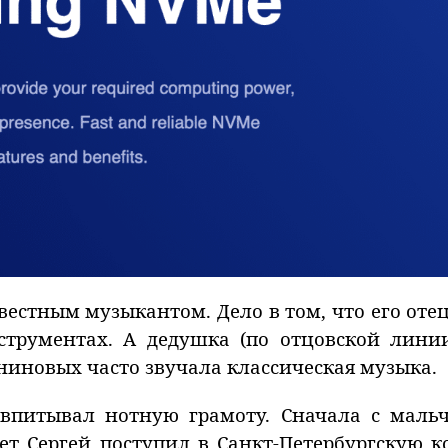
вестным музыкантом. Дело в том, что его оте
струментах. А дедушка (по отцовской лини
ниновых часто звучала классическая музыка.
впитывал нотную грамоту. Сначала с мальч
ет Сергей поступил в Санкт-Петербургскую 