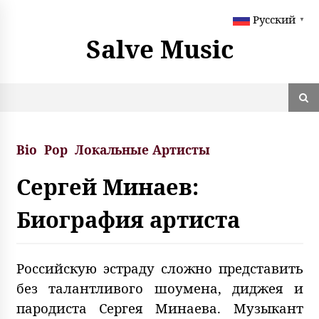
S
Русский
k
▼
i
Salve Music
p
t
o
c
o
n
t
Bio
Pop
Локальные Артисты
e
n
Сергей Минаев:
t
Биография артиста
Российскую эстраду сложно представить
без талантливого шоумена, диджея и
пародиста Сергея Минаева. Музыкант