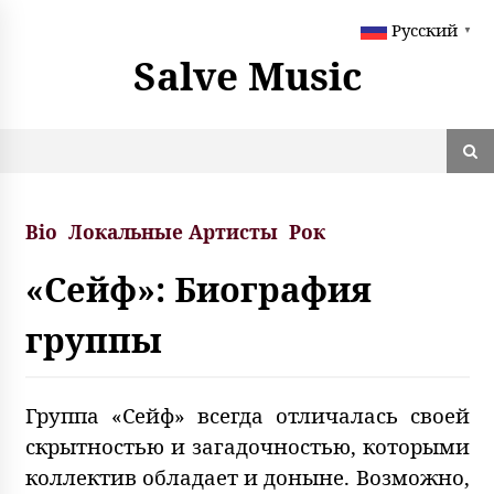
S
Русский
k
▼
i
Salve Music
p
t
o
c
o
n
t
Bio
Локальные Артисты
Рок
e
n
«Сейф»: Биография
t
группы
Группа «Сейф» всегда отличалась своей
скрытностью и загадочностью, которыми
коллектив обладает и доныне. Возможно,