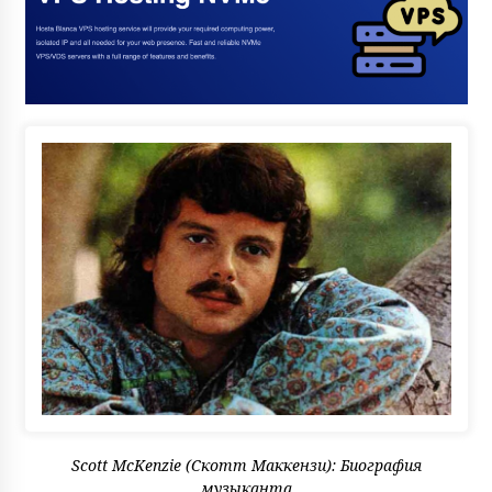
Scott McKenzie (Скотт Маккензи): Биография
музыканта