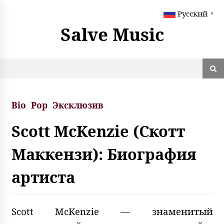
S
Русский
k
▼
i
Salve Music
p
t
o
c
o
n
t
Bio
Pop
Эксклюзив
e
n
Scott McKenzie (Скотт
t
Маккензи): Биография
артиста
Scott McKenzie — знаменитый