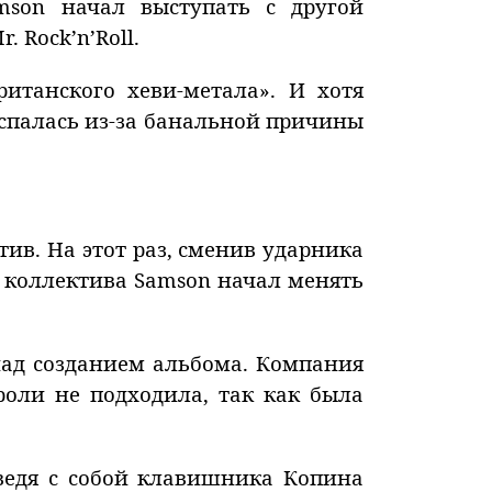
amson начал выступать с другой
 Rock’n’Roll.
итанского хеви-метала». И хотя
аспалась из-за банальной причины
тив. На этот раз, сменив ударника
е коллектива Samson начал менять
над созданием альбома. Компания
 роли не подходила, так как была
ведя с собой клавишника Копина