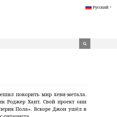
Русский
▼
решил покорить мир хеви-метала.
к Роджер Хант. Свой проект они
мперия Пола». Вскоре Джон ушёл в
с-гитариста.