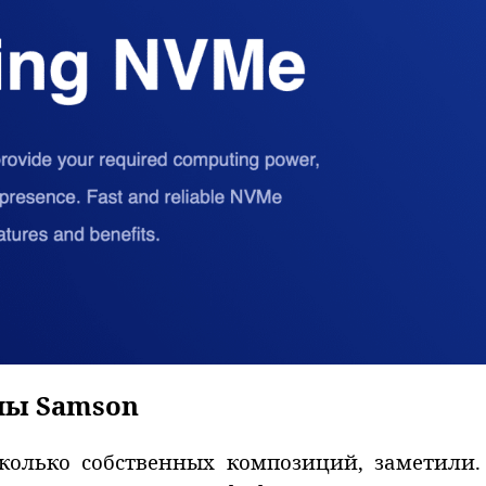
ппы Samson
есколько собственных композиций, заметил