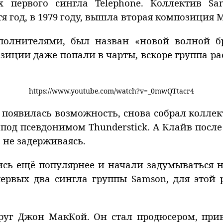
х первого сингла Telephone. Коллектив S
 год, в 1979 году, вышла вторая композиция Mr.
олнителями, был назван «новой волной бр
зиции даже попали в чарты, вскоре группа р
https://www.youtube.com/watch?v=_0mwQTtacr4
 появилась возможность, снова собрал коллек
под псевдонимом Thunderstick. А Клайв посл
о не задерживаясь.
сь ещё популярнее и начали задумываться 
первых два сингла группы Samson, для этой
друг Джон МакКой. Он стал продюсером, при