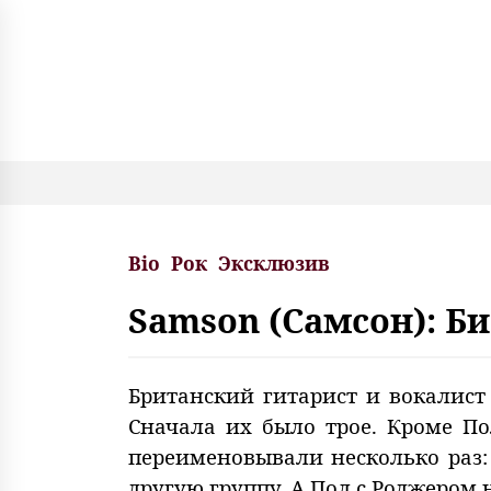
S
k
i
p
t
o
c
o
n
t
e
Bio
Рок
Эксклюзив
n
t
Samson (Самсон): Б
Британский гитарист и вокалист
Сначала их было трое. Кроме П
переименовывали несколько раз: 
другую группу. А Пол с Роджером 