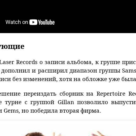
дующие
aser Records о записи альбома, к группе пр
 дополнил и расширил диапазон группы Sams
си без изменений, хотя на обложке уже была
шение переиздать сборник на Repertoire Re
 турне с группой Gillan позволило выпусти
и Gems, но победила вторая фирма.