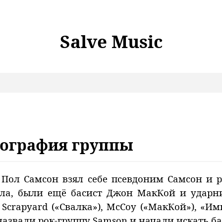
Salve Music
иография группы
 Пол Самсон взял себе псевдоним Самсон и 
ола, были ещё басист Джон МакКой и ударни
Scrapyard («Свалка»), McCoy («МакКой»), «И
назвали рок-группу Samson и начали искать ба