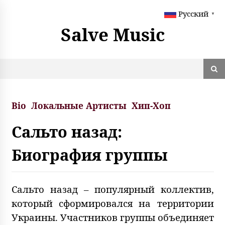
S
Русский
k
▼
i
Salve Music
p
t
o
c
o
n
t
Bio
Локальные Артисты
Хип-Хоп
e
n
Сальто назад:
t
Биография группы
Сальто назад – популярный коллектив,
который сформировался на территории
Украины. Участников группы объединяет