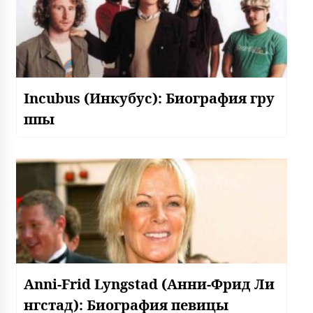
Incubus (Инкубус): Биография гру
ппы
Anni-Frid Lyngstad (Анни-Фрид Ли
нгстад): Биография певицы