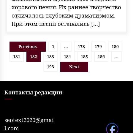
хорового пения. Их раннее творчество
отличалось глубоким драматизмом.
При этом песни оставались […]
Пагинация
Previous
1
…
178
179
180
записей
181
182
183
184
185
186
…
193
Next
Контакты редакции
seotext2020@gmai
l.com