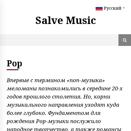
S
Русский
k
▼
i
Salve Music
p
t
o
c
o
n
t
Pop
e
n
t
Впервые с термином «поп-музыка»
меломаны познакомились в середине 20-х
годов прошлого столетия. Но, корни
музыкального направления уходят куда
более глубоко. Фундаментом для
рождения Pop-музыки послужило
народное творчество, а также романсы