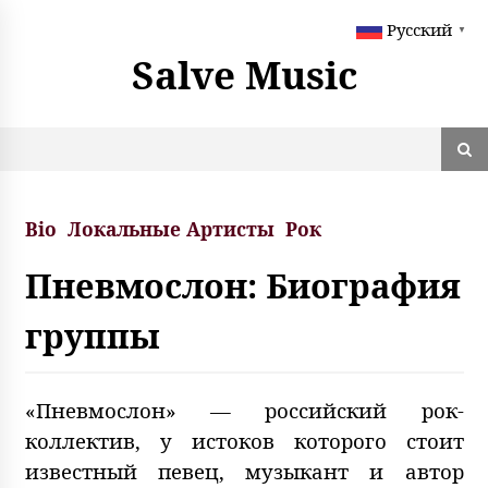
S
Русский
k
▼
i
Salve Music
p
t
o
c
o
n
t
Bio
Локальные Артисты
Рок
e
n
Пневмослон: Биография
t
группы
«Пневмослон» — российский рок-
коллектив, у истоков которого стоит
известный певец, музыкант и автор