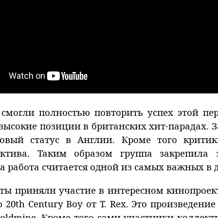
смогли полностью повторить успех этой пе
 высокие позиции в британских хит-парадах. 
вый статус в Англии. Кроме того критик
ктива. Таким образом группа закрепила 
та работа считается одной из самых важных в
ы приняли участие в интересном кинопроект
 20th Century Boy от T. Rex. Это произведен
oldmine. Кроме того сами участники коллект