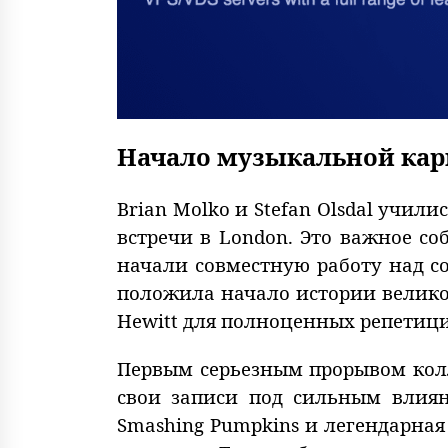
Начало музыкальной кар
Brian Molko и Stefan Olsdal учил
встречи в London. Это важное со
начали совместную работу над с
положила начало истории великой
Hewitt для полноценных репетиц
Первым серьезным прорывом колл
свои записи под сильным влиян
Smashing Pumpkins и легендарная