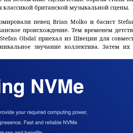
я классикой британской музыкальной сцены.
ировали певец Brian Molko и басист Stefan
анское происхождение. Тем временем детст
Stefan Olsdal приехал из Швеции для совме
никальное звучание коллектива. Затем их 