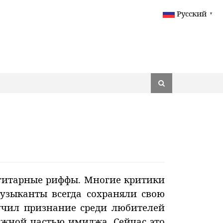
Русский
▼
 гитарные риффы. Многие критики
узыканты всегда сохраняли свою
учил признание среди любителей
ажной частью имиджа. Сейчас это