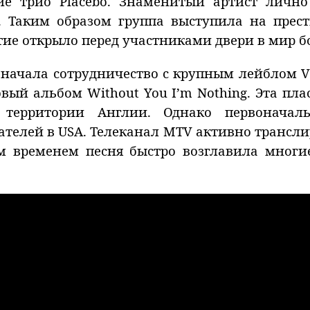
ие трио Placebo. Знаменитый артист лично
 Таким образом группа выступила на прес
бытие открыло перед участниками двери в мир
 начала сотрудничество с крупным лейблом Vi
вый альбом Without You I’m Nothing. Эта п
 территории Англии. Однако первоначал
телей в USA. Телеканал MTV активно трансл
ем временем песня быстро возглавила многи