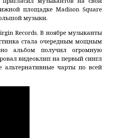
 пригласил музыкантов на свой
тижной площадке Madison Square
 большой музыки.
rgin Records. В ноябре музыканты
ластинка стала очередным мощным
ьно альбом получил огромную
ировал видеоклип на первый сингл
е альтернативные чарты по всей