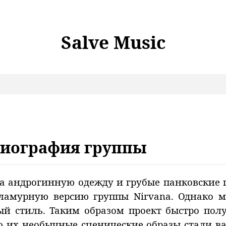
Salve Music
 Биография группы
ала андрогинную одежду и грубые панковские
гламурную версию группы Nirvana. Однако м
ый стиль. Таким образом проект быстро пол
го их необычные сценические образы стали в