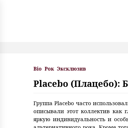
S
k
i
p
t
o
c
o
n
t
e
Bio
Рок
Эксклюзив
n
t
Placebo (Плацебо):
Группа Placebo часто использов
описывали этот коллектив как 
яркую индивидуальность и особ
альтернативного рока. Кроме то