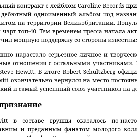
ый контракт с лейблом Caroline Records при у
 дебютный одноименный альбом под название
том на территории Великобритании. Популя
чарт топ-40. Тем временем пресса начала акти
лучил мощную поддержку со стороны известн
нно нарастало серьезное личное и творческо
ные отношения с остальными участниками. 
teve Hewitt. В итоге Robert Schultzberg офи
ewitt окончательно вернулся на место постоян
кий и самый успешный союз участников на до
 признание
itt в составе группы оказалось по-нас
авним и преданным фанатом молодого колл