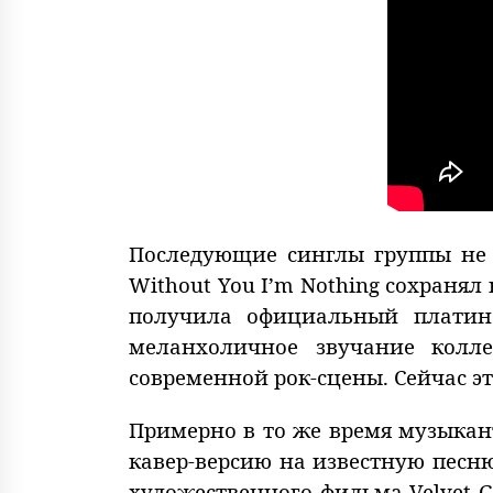
Последующие синглы группы не 
Without You I’m Nothing сохранял
получила официальный платино
меланхоличное звучание колле
современной рок-сцены. Сейчас э
Примерно в то же время музыкант
кавер-версию на известную песню
художественного фильма Velvet G