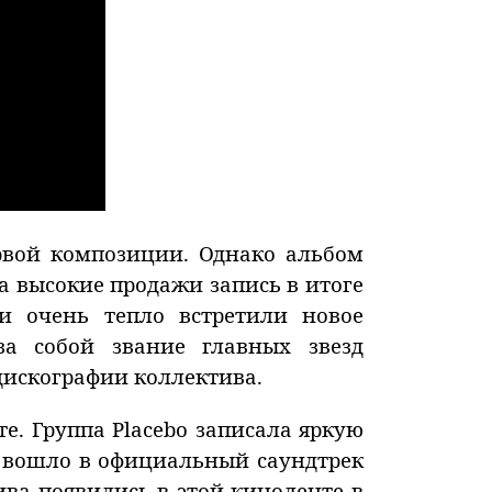
рвой композиции. Однако альбом
За высокие продажи запись в итоге
и очень тепло встретили новое
за собой звание главных звезд
 дискографии коллектива.
е. Группа Placebo записала яркую
ие вошло в официальный саундтрек
ива появились в этой киноленте в