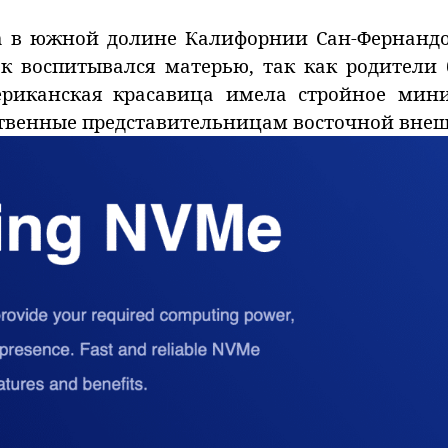
да в южной долине Калифорнии Сан-Фернандо.
ок воспитывался матерью, так как родители 
риканская красавица имела стройное мини
твенные представительницам восточной внеш