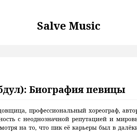
Salve Music
Абдул): Биография певицы
цовщица, профессиональный хореограф, автор
чность с неоднозначной репутацией и миров
мотря на то, что пик её карьеры был в далёки