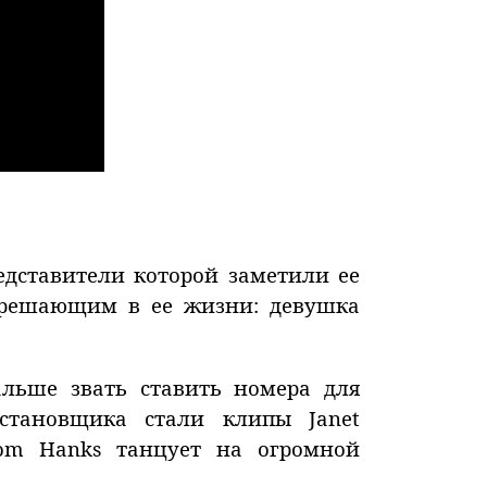
редставители которой заметили ее
л решающим в ее жизни: девушка
альше звать ставить номера для
становщика стали клипы Janet
Tom Hanks танцует на огромной