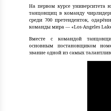
На первом курсе университета ю
танцовщиц в команду чирлидерш
среди 700 претенденток, одарё
команды мира — «Los-Angeles Lake
Вместе с командой танцовщ
основным постановщиком номер
звание одной из самых талантли