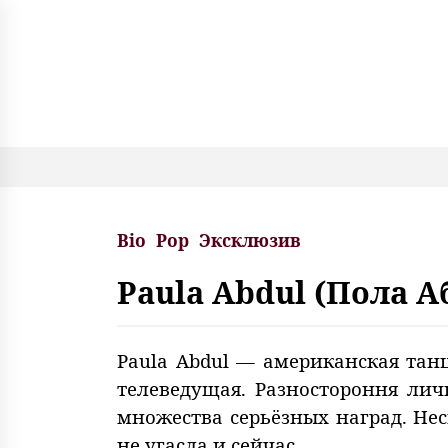
S
k
i
p
t
o
c
o
n
t
e
Bio
Pop
Эксклюзив
n
t
Paula Abdul (Пола 
Paula Abdul — американская тан
телеведущая. Разностороння ли
множества серьёзных наград. Нес
не угасла и сейчас.