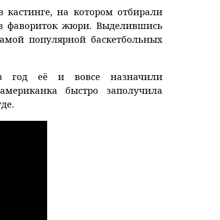
в кастинге, на котором отбирали
из фавориток жюри. Выделившись
самой популярной баскетбольных
з год её и вовсе назначили
 американка быстро заполучила
де.