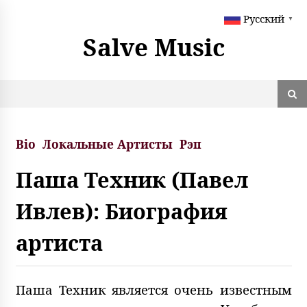
S
Русский
k
▼
i
Salve Music
p
t
o
c
o
n
t
Bio
Локальные Артисты
Рэп
e
n
Паша Техник (Павел
t
Ивлев): Биография
артиста
Паша Техник является очень известным