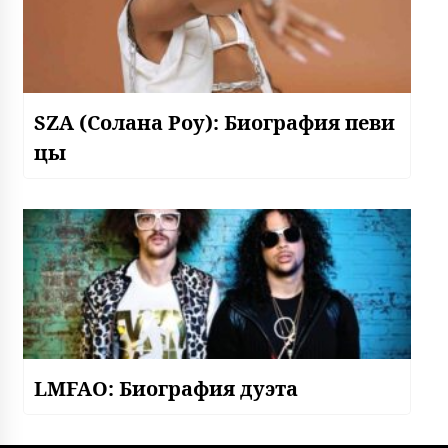
SZA (Солана Роу): Биография певи
цы
LMFAO: Биография дуэта