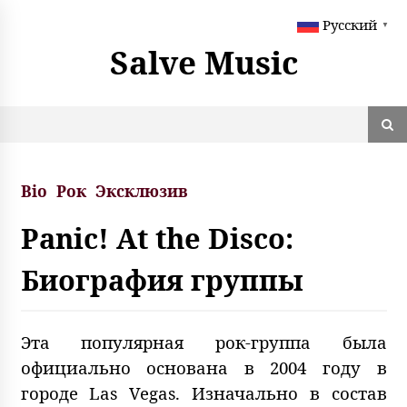
S
Русский
k
▼
i
Salve Music
p
t
o
c
o
n
t
Bio
Рок
Эксклюзив
e
n
Panic! At the Disco:
t
Биография группы
Эта популярная рок-группа была
официально основана в 2004 году в
городе Las Vegas. Изначально в состав