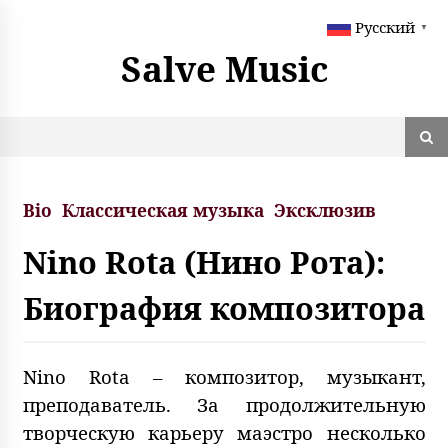
S
Русский
k
▼
i
Salve Music
p
t
o
c
o
n
t
Bio
Классическая музыка
Эксклюзив
e
n
Nino Rota (Нино Рота):
t
Биография композитора
Nino Rota – композитор, музыкант,
преподаватель. За продолжительную
творческую карьеру маэстро несколько