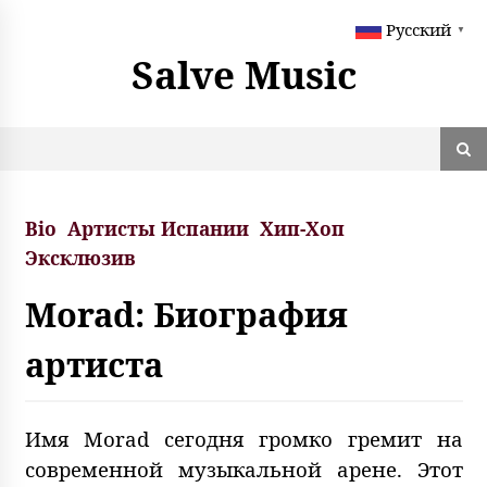
S
Русский
k
▼
i
Salve Music
p
t
o
c
o
n
t
Bio
Артисты Испании
Хип-Хоп
e
Эксклюзив
n
t
Morad: Биография
артиста
Имя Morad сегодня громко гремит на
современной музыкальной арене. Этот