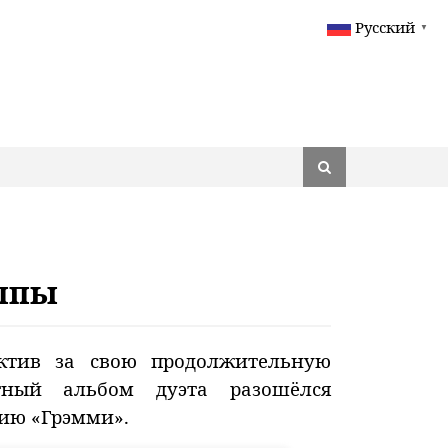
Русский
▼
уппы
ектив за свою продолжительную
тный альбом дуэта разошёлся
ию «Грэмми».