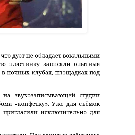
 что дуэт не обладает вокальными
ную пластинку записали опытные
ь в ночных клубах, площадках под
о на звукозаписывающей студии
бома «конфетку». Уже для съёмок
т пригласили исключительно для
полнители. Над записью дебютного