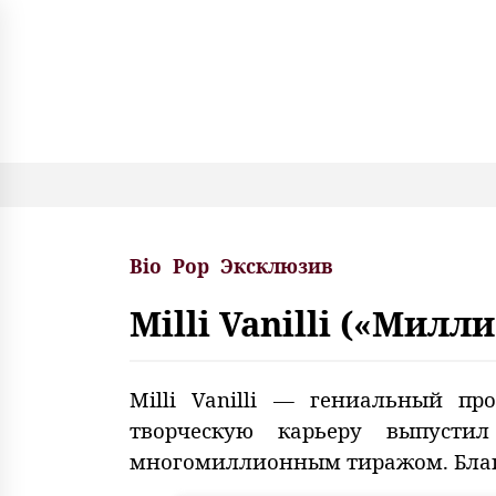
S
k
i
p
t
o
c
o
n
t
e
Bio
Pop
Эксклюзив
n
t
Milli Vanilli («Мил
Milli Vanilli — гениальный п
творческую карьеру выпусти
многомиллионным тиражом. Благ