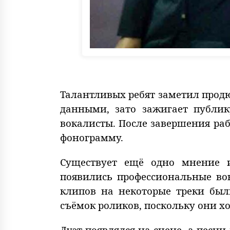
Талантливых ребят заметил продю
данными, зато зажигает публик
вокалисты. После завершения раб
фонограмму.
Существует ещё одно мнение и
появились профессиональные вок
клипов на некоторые треки был
съёмок роликов, поскольку они х
Дуэт появлялся на сцене, а песн