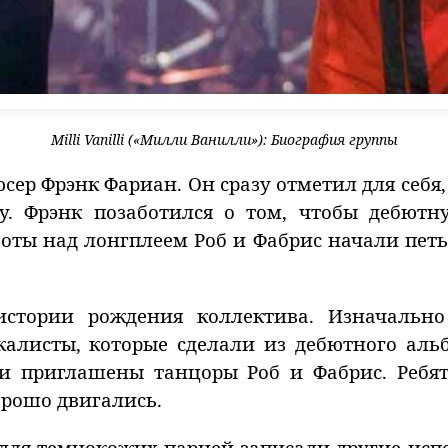
Milli Vanilli («Милли Ванилли»): Биография группы
сер Фрэнк Фариан. Он сразу отметил для себя,
у. Фрэнк позаботился о том, чтобы дебют
оты над лонгплеем Роб и Фабрис начали пет
стории рождения коллектива. Изначальн
алисты, которые сделали из дебютного аль
и приглашены танцоры Роб и Фабрис. Ребя
орошо двигались.
и для темнокожих парней записали другие ис