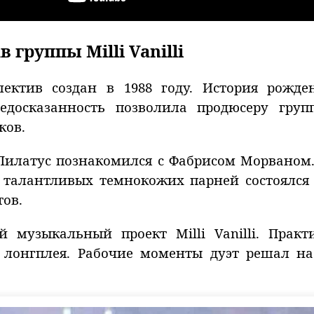
 группы Milli Vanilli
ектив создан в 1988 году. История рожде
едосказанность позволила продюсеру гру
ков.
 Пилатус познакомился с Фабрисом Морваном
 талантливых темнокожих парней состоялся 
тов.
 музыкальный проект Milli Vanilli. Практ
о лонгплея. Рабочие моменты дуэт решал н