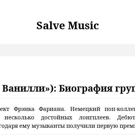
Salve Music
ли Ванилли»): Биография гр
роект Фрэнка Фариана. Немецкий поп-колл
л несколько достойных лонгплеев. Дебю
одаря ему музыканты получили первую прем