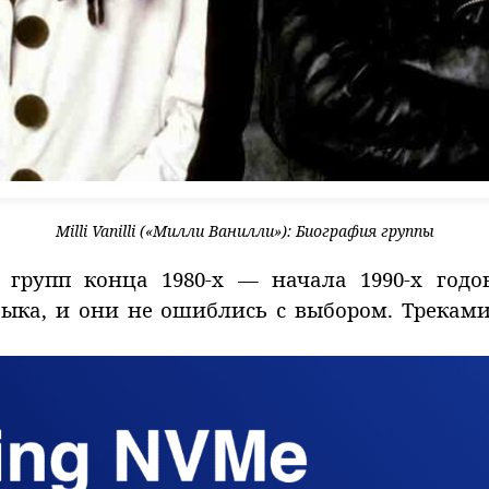
Milli Vanilli («Милли Ванилли»): Биография группы
 групп конца 1980-х — начала 1990-х годо
зыка, и они не ошиблись с выбором. Трекам