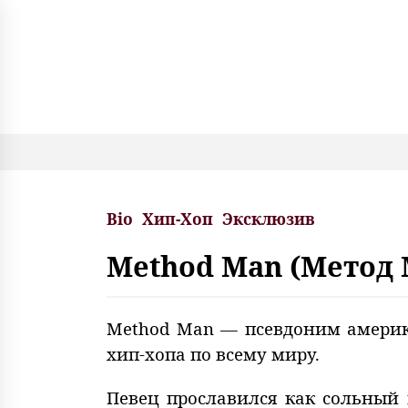
S
k
i
p
t
o
c
o
n
t
e
Bio
Хип-Хоп
Эксклюзив
n
t
Method Man (Метод 
Method Man — псевдоним америка
хип-хопа по всему миру.
Певец прославился как сольный 