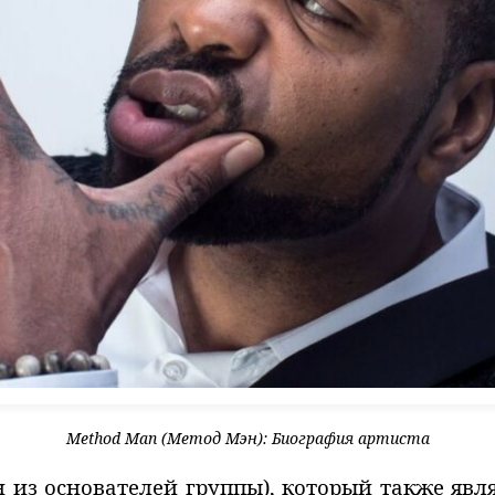
Method Man (Метод Мэн): Биография артиста
ин из основателей группы), который также явл