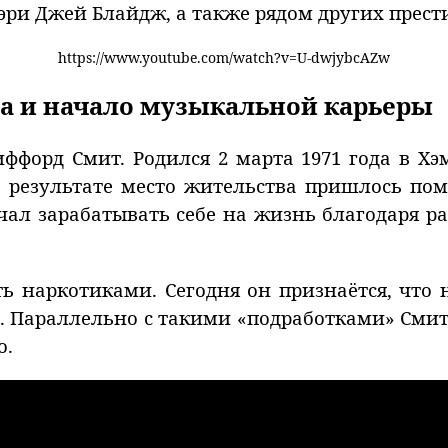
) с Мэри Джей Блайдж, а также рядом других пре
https://www.youtube.com/watch?v=U-dwjybcAZw
а и начало музыкальной карьеры
форд Смит. Родился 2 марта 1971 года в Хэм
В результате место жительства пришлось пом
ачал зарабатывать себе на жизнь благодаря р
ь наркотиками. Сегодня он признаётся, что
. Параллельно с такими «подработками» Сми
о.