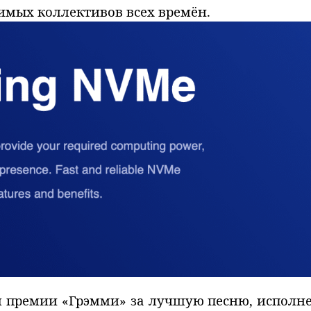
имых коллективов всех времён.
 премии «Грэмми» за лучшую песню, исполненну