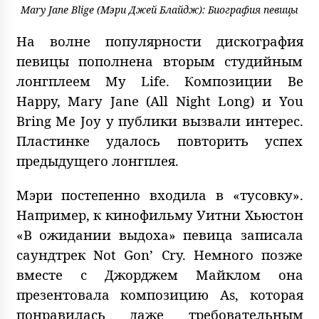
Mary Jane Blige (Мэри Джей Блайдж): Биография певицы
На волне популярности дискография
певицы пополнена вторым студийным
лонгплеем My Life. Композиции Be
Happy, Mary Jane (All Night Long) и You
Bring Me Joy у публики вызвали интерес.
Пластинке удалось повторить успех
предыдущего лонгплея.
Мэри постепенно входила в «тусовку».
Например, к кинофильму Уитни Хьюстон
«В ожидании выдоха» певица записала
саундтрек Not Gon’ Cry. Немного позже
вместе с Джорджем Майклом она
презентовала композицию As, которая
понравилась даже требовательным