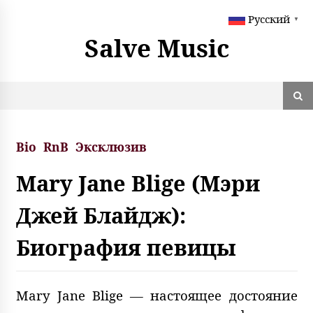
S
Русский
k
▼
i
Salve Music
p
t
o
c
o
n
t
Bio
RnB
Эксклюзив
e
n
Mary Jane Blige (Мэри
t
Джей Блайдж):
Биография певицы
Mary Jane Blige — настоящее достояние