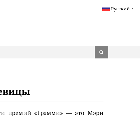
Русский
▼
певицы
вяти премий «Грэмми» — это Мэри