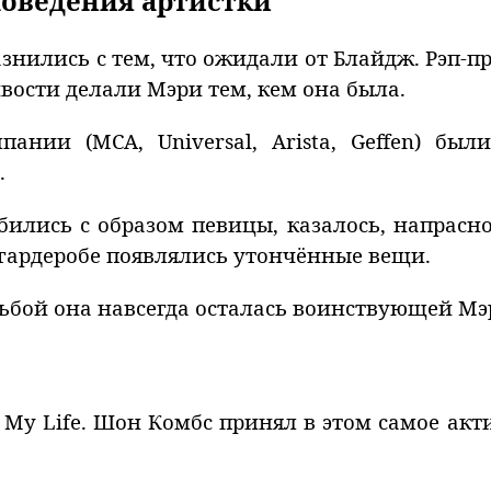
поведения артистки
знились с тем, что ожидали от Блайдж. Рэп-пр
ости делали Мэри тем, кем она была.
ании (MCA, Universal, Arista, Geffen) был
.
ились с образом певицы, казалось, напрасно
гардеробе появлялись утончённые вещи.
дьбой она навсегда осталась воинствующей М
 My Life. Шон Комбс принял в этом самое акт