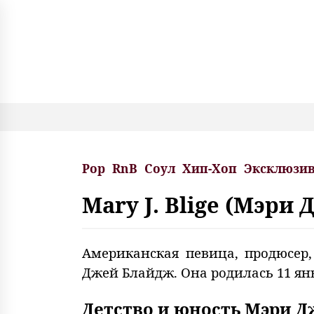
S
k
i
p
t
o
c
o
n
t
e
Pop
RnB
Соул
Хип-Хоп
Эксклюзи
n
t
Mary J. Blige (Мэр
Американская певица, продюсер,
Джей Блайдж. Она родилась 11 янв
Детство и юность Мэри 