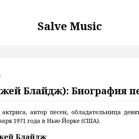
Salve Music
в
и Джей Блайдж): Биография 
 актриса, автор песен, обладательница де
аря 1971 года в Нью-Йорке (США).
Джей Блайдж