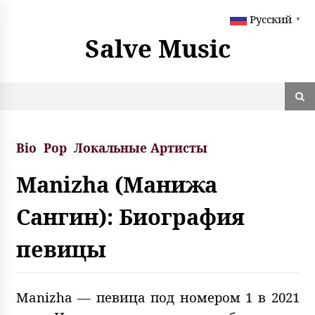
S
Русский
k
▼
i
Salve Music
p
t
o
c
o
n
t
Bio
Pop
Локальные Артисты
e
n
Manizha (Манижа
t
Сангин): Биография
певицы
Manizha — певица под номером 1 в 2021