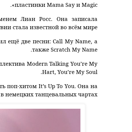
пластинки Mama Say и Magic».
менем Лиан Росс. Она записала
вии стала известной во всём мире.
ил ещё две песни: Call My Name, а
также Scratch My Name.
лектива Modern Talking You’re My
Hart, You’re My Soul.
 поп-хитом It’s Up To You. Она на
в немецких танцевальных чартах.