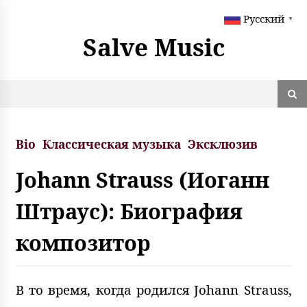
S
Русский
k
▼
i
Salve Music
p
t
o
c
o
n
t
Bio
Классическая музыка
Эксклюзив
e
n
Johann Strauss (Иоганн
t
Штраус): Биография
композитор
В то время, когда родился Johann Strauss,