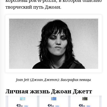
королевы рок-н-ролла, в которой описано
творческий путь Джоан.
Joan Jett (Джоан Джетт): Биография певицы
Личная жизнь Джоан Джетт