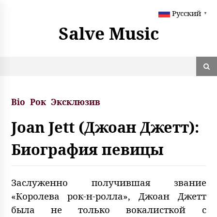
S
Русский
k
▼
i
Salve Music
p
t
o
c
o
n
t
Bio
Рок
Эксклюзив
e
n
Joan Jett (Джоан Джетт):
t
Биография певицы
Заслуженно получившая звание
«Королева рок-н-ролла», Джоан Джетт
была не только вокалисткой с