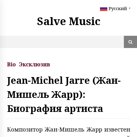
S
Русский
k
▼
i
Salve Music
p
t
o
c
o
n
t
Bio
Эксклюзив
e
n
Jean-Michel Jarre (Жан-
t
Мишель Жарр):
Биография артиста
Композитор Жан-Мишель Жарр известен