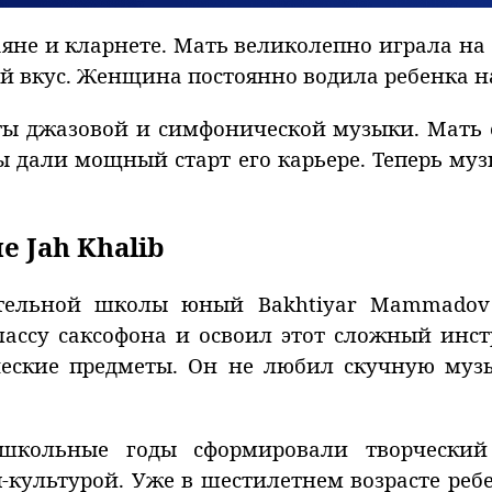
аяне и кларнете. Мать великолепно играла н
 вкус. Женщина постоянно водила ребенка н
ы джазовой и симфонической музыки. Мать 
ы дали мощный старт его карьере. Теперь му
 Jah Khalib
тельной школы юный Bakhtiyar Mammadov 
ассу саксофона и освоил этот сложный инс
ические предметы. Он не любил скучную муз
школьные годы сформировали творческий
-культурой. Уже в шестилетнем возрасте реб