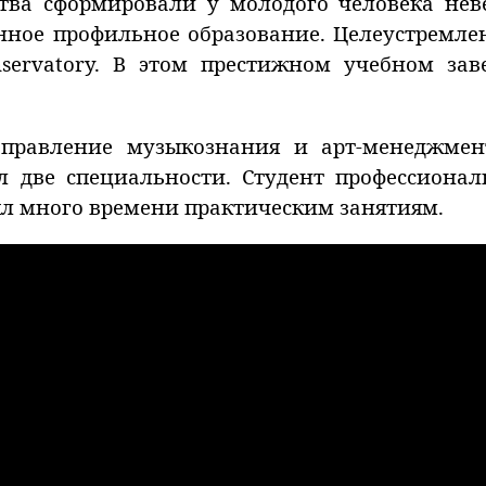
тва сформировали у молодого человека неве
енное профильное образование. Целеустремл
nservatory. В этом престижном учебном зав
правление музыкознания и арт-менеджмен
л две специальности. Студент профессионал
ял много времени практическим занятиям.