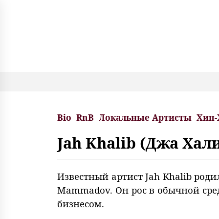
S
k
i
p
t
o
c
o
n
t
e
Bio
RnB
Локальные Артисты
Хип-
n
t
Jah Khalib (Джа Хал
Известный артист Jah Khalib роди
Mammadov. Он рос в обычной сред
бизнесом.