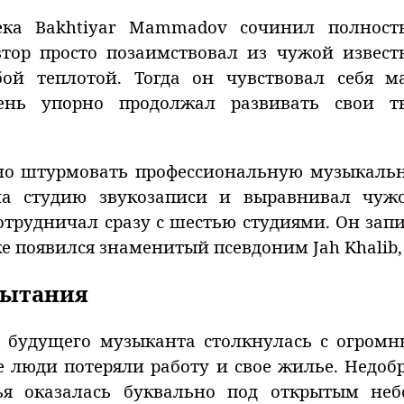
река Bakhtiyar Mammadov сочинил полност
ор просто позаимствовал из чужой известн
бой теплотой. Тогда он чувствовал себя м
ень упорно продолжал развивать свои т
но штурмовать профессиональную музыкальн
 на студию звукозаписи и выравнивал чуж
трудничал сразу с шестью студиями. Он запи
же появился знаменитый псевдоним Jah Khalib, 
пытания
я будущего музыканта столкнулась с огромн
 люди потеряли работу и свое жилье. Недоб
ья оказалась буквально под открытым неб