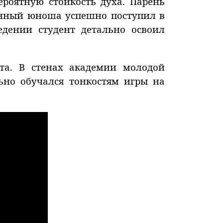
роятную стойкость духа. Парень
енный юноша успешно поступил в
едении студент детально освоил
та. В стенах академии молодой
ьно обучался тонкостям игры на