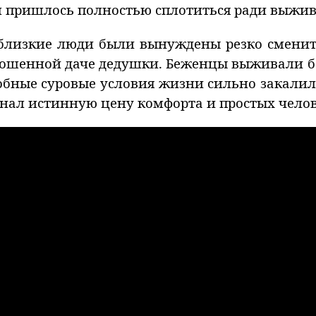
 пришлось полностью сплотиться ради выжив
я близкие люди были вынуждены резко сменит
брошенной даче дедушки. Беженцы выживали б
добные суровые условия жизни сильно закали
знал истинную цену комфорта и простых чело