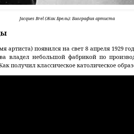
Jacques Brel (Жак Брель): Биография артиста
ды
я артиста) появился на свет 8 апреля 1929 го
ства владел небольшой фабрикой по произво
Жак получил классическое католическое образ