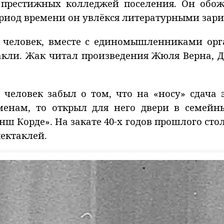
 престижных колледжей поселения. Он обож
ериод времени он увлёкся литературными зар
й человек, вместе с единомышленниками орг
акли. Жак читал произведения Жюля Верна, Д
человек забыл о том, что на «носу» сдача э
аменам, то открыл для него двери в семейн
нш Корде». На закате 40-х годов прошлого сто
ектаклей.