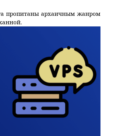
ста пропитаны архаичным жанром
ханной.