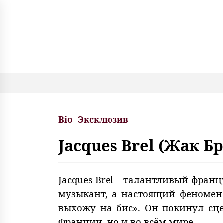
S
k
i
p
t
o
c
o
n
t
e
Bio
Эксклюзив
n
t
Jacques Brel (Жак Б
Jacques Brel – талантливый францу
музыкант, а настоящий феномен
выхожу на бис». Он покинул сце
Франции, но и во всём мире.