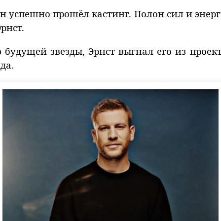
н успешно прошёл кастинг. Полон сил и энерг
рнст.
будущей звезды, Эрнст выгнал его из проек
да.