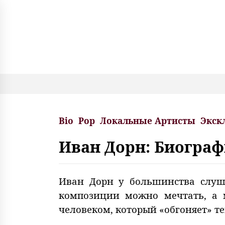
S
k
i
p
t
o
c
o
n
t
e
Bio
Pop
Локальные Артисты
Экск
n
t
Иван Дорн: Биограф
Иван Дорн у большинства слуш
композиции можно мечтать, а 
человеком, который «обгоняет» т