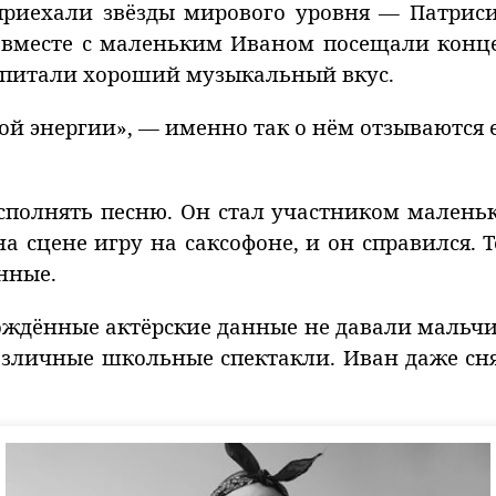
приехали звёзды мирового уровня — Патриси
и вместе с маленьким Иваном посещали кон
оспитали хороший музыкальный вкус.
й энергии», — именно так о нём отзываются ег
исполнять песню. Он стал участником малень
 сцене игру на саксофоне, и он справился. Т
нные.
ждённые актёрские данные не давали мальчи
азличные школьные спектакли. Иван даже сня