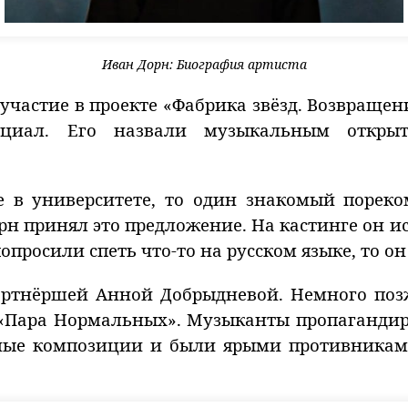
Иван Дорн: Биография артиста
участие в проекте «Фабрика звёзд. Возвращен
енциал. Его назвали музыкальным откры
е в университете, то один знакомый пореко
орн принял это предложение. На кастинге он 
опросили спеть что-то на русском языке, то о
артнёршей Анной Добрыдневой. Немного поз
 «Пара Нормальных». Музыканты пропаганди
ьные композиции и были ярыми противникам