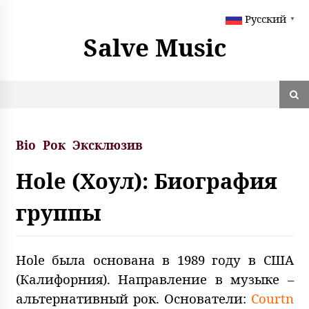
S
Русский
k
▼
i
Salve Music
p
t
o
c
o
n
t
Bio
Рок
Эксклюзив
e
n
Hole (Хоул): Биография
t
группы
Hole была основана в 1989 году в США
(Калифорния). Направление в музыке –
альтернативный рок. Основатели:
Courtn