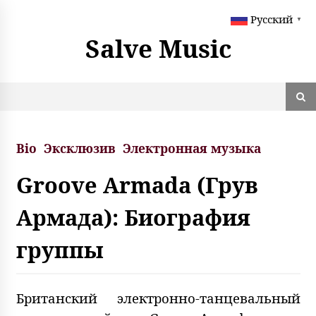
S
Русский
k
▼
i
Salve Music
p
t
o
c
o
n
t
Bio
Эксклюзив
Электронная музыка
e
n
Groove Armada (Грув
t
Армада): Биография
группы
Британский электронно-танцевальный