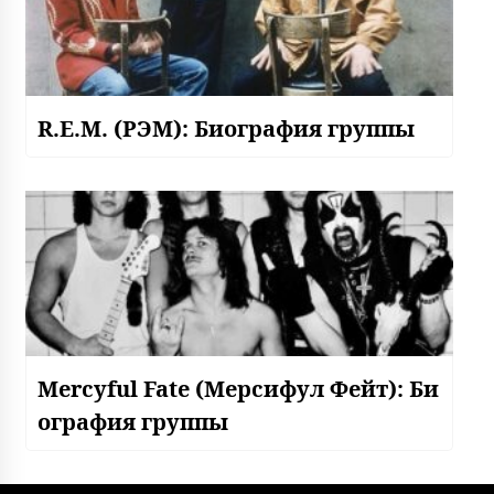
R.E.M. (РЭМ): Биография группы
Mercyful Fate (Мерсифул Фейт): Би
ография группы