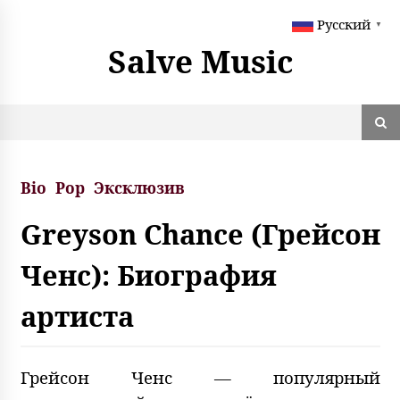
S
Русский
k
▼
i
Salve Music
p
t
o
c
o
n
t
Bio
Pop
Эксклюзив
e
n
Greyson Chance (Грейсон
t
Ченс): Биография
артиста
Грейсон Ченс — популярный