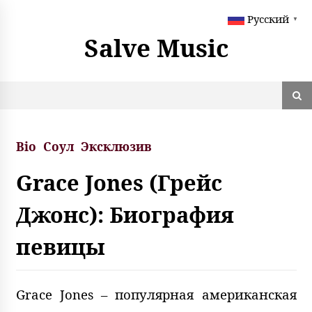
S
Русский
k
▼
i
Salve Music
p
t
o
c
o
n
t
Bio
Соул
Эксклюзив
e
n
Grace Jones (Грейс
t
Джонс): Биография
певицы
Grace Jones – популярная американская