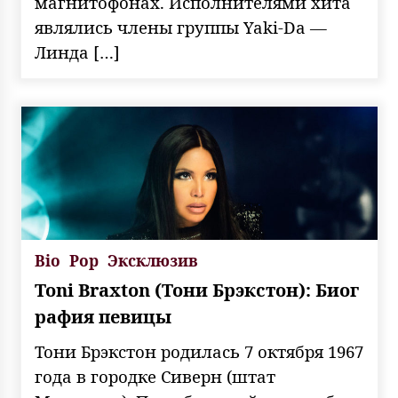
магнитофонах. Исполнителями хита
являлись члены группы Yaki-Da —
Линда […]
Bio
Pop
Эксклюзив
Toni Braxton (Тони Брэкстон): Биог
рафия певицы
Тони Брэкстон родилась 7 октября 1967
года в городке Сиверн (штат