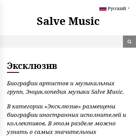
S
Русский
k
▼
i
Salve Music
p
t
o
c
o
n
t
Эксклюзив
e
n
t
Биографии артистов и музыкальных
групп. Энциклопедия музыки Salve Music.
В категории «Эксклюзив» размещены
биографии иностранных исполнителей и
коллективов. В этом разделе можно
узнать о самых значительных