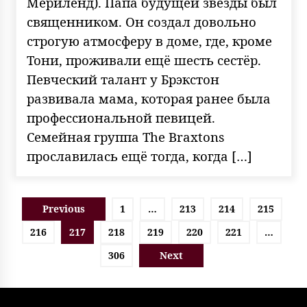
Мериленд). Папа будущей звезды был
священником. Он создал довольно
строгую атмосферу в доме, где, кроме
Тони, проживали ещё шесть сестёр.
Певческий талант у Брэкстон
развивала мама, которая ранее была
профессиональной певицей.
Семейная группа The Braxtons
прославилась ещё тогда, когда […]
Пагинация
Previous
1
…
213
214
215
записей
216
217
218
219
220
221
…
306
Next