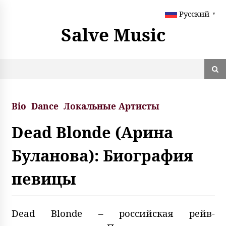
S
Русский
k
▼
i
Salve Music
p
t
o
c
o
n
t
Bio
Dance
Локальные Артисты
e
n
Dead Blonde (Арина
t
Буланова): Биография
певицы
Dead Blonde – российская рейв-