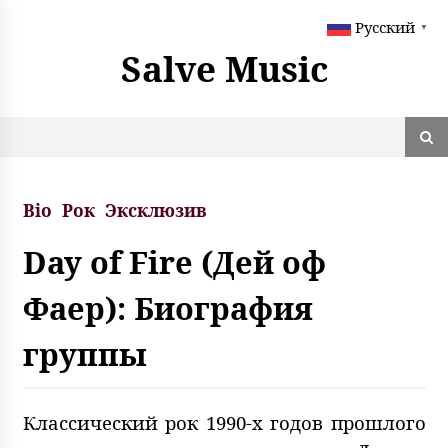
S
Русский
k
▼
i
Salve Music
p
t
o
c
o
n
t
Bio
Рок
Эксклюзив
e
n
Day of Fire (Дей оф
t
Фаер): Биография
группы
Классический рок 1990-х годов прошлого