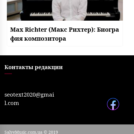
Max Richter (Макс Рихтер): Биогра
фия композитора
Контакты редакции
seotext2020@gmai
l.com
SalveMusic.com.ua © 2019