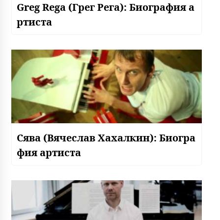
Greg Rega (Грег Рега): Биография а
ртиста
Сява (Вячеслав Хахалкин): Биогра
фия артиста